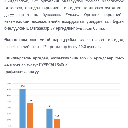
шийдвэрлэж, 122 өргөдлийг эвлэрүүлэн зуучлал хэрэглэхээс
татгалзаж, өргөдөл гаргагчийн өргөдлөө татан авах хүсэлтийн
дагуу эзэнд нь буцаажээ.
Үүнээс:
Өргөдөл гаргагчийн
нэхэмжилсэн нэхэмжлэлийн шаардлагыг уригдагч тал бүрэн
биелүүлсэн шалтгаанаар 57 өргөдлийг
буцаасан байна.
Өмнөх оны мөн үетэй харьцуулбал:
Хүлээн авсан өргөдөл,
нэхэмжлэлийн тоо 117 өргөдлөөр буюу 32.8 хувиар,
Шийдвэрлэсэн өргөдөл, нэхэмжлэлийн тоо 85 өргөдлөөр буюу
44.0 хувиар тус тус
БУУРСАН
байна.
Графикаас харна уу.