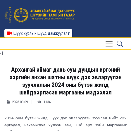
Шүүх хурлын шууд дамжуулалт
-1
Архангай аймаг дахь сум дундын иргэний
хэргийн анхан шатны шүүх дэх эвлэрүүлэн
зуучлалын 2024 оны бүтэн жилд
шийдвэрлэсэн маргааны мэдээлэл
|
2026-08-09
1134
2024 оны бүтэн жилд шүүх дэх эвлэрүүлэн зуучлал нийт 239
өргөдөл, нэхэмжлэл хүлээн авч, 108 эрх зүйн маргааныг