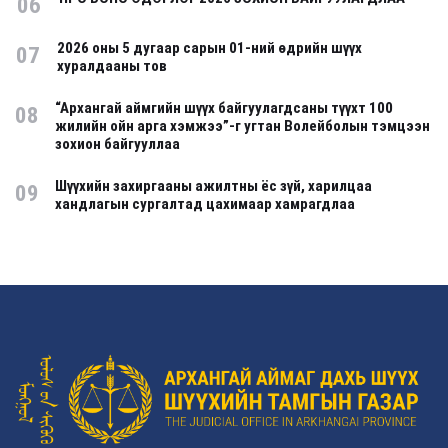
06
2026 оны 5 дугаар сарын 01-ний өдрийн шүүх
07
хуралдааны тов
“Архангай аймгийн шүүх байгуулагдсаны түүхт 100
08
жилийн ойн арга хэмжээ”-г угтан Волейболын тэмцээн
зохион байгууллаа
Шүүхийн захиргааны ажилтны ёс зүй, харилцаа
09
хандлагын сургалтад цахимаар хамрагдлаа