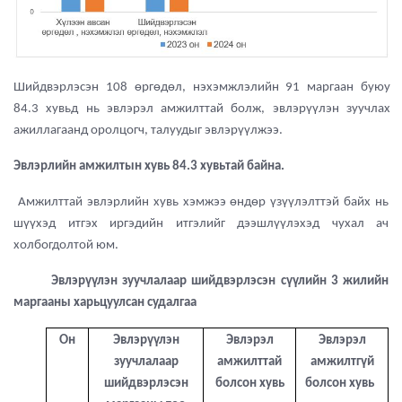
Шийдвэрлэсэн 108 өргөдөл, нэхэмжлэлийн 91 маргаан буюу
84.3 хувьд нь эвлэрэл амжилттай болж, эвлэрүүлэн зуучлах
ажиллагаанд оролцогч, талуудыг эвлэрүүлжээ.
Эвлэрлийн амжилтын хувь 84.3 хувьтай байна.
Амжилттай эвлэрлийн хувь хэмжээ өндөр үзүүлэлттэй байх нь
шүүхэд итгэх иргэдийн итгэлийг дээшлүүлэхэд чухал ач
холбогдолтой юм.
Эвлэрүүлэн зуучлалаар шийдвэрлэсэн сүүлийн 3 жилийн
маргааны
харьцуулсан судалгаа
Он
Эвлэрүүлэн
Эвлэрэл
Эвлэрэл
зуучлалаар
амжилттай
амжилтгүй
шийдвэрлэсэн
болсон
хувь
болсон
хувь