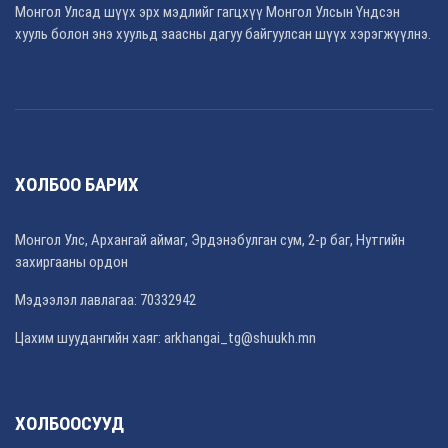
Монгол Улсад шүүх эрх мэдлийг гагцхүү Монгол Улсын Үндсэн
хууль болон энэ хуульд заасны дагуу байгуулсан шүүх хэрэгжүүлнэ.
ХОЛБОО БАРИХ
Монгол Улс, Архангай аймаг, Эрдэнэбулган сум, 2-р баг, Нутгийн
захиргааны ордон
Мэдээлэл лавлагаа: 70332942
Цахим шуудангийн хаяг: arkhangai_tg@shuukh.mn
ХОЛБООСУУД