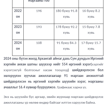
маргааны тоо
2022
196
180 буюу 91.8
16 буюу 8.2
он
хувь
хувь
2023
193
178 буюу 92.2
15 буюу 7.8
он
хувь
хувь
2024
108
91 буюу 84.3
17 буюу 15.7
он
хувь
хувь
2024 оны бүтэн жилд Архангай аймаг дахь Сум дундын Иргэний
хэргийн анхан шатны шүүхээр нийт 554 иргэний хэрэг(
хэргийг
хэрэгсэхгүй болгосныг хасаж тооцоод
) шийдвэрлэсэн бол
эвлэрүүлэн зуучлах ажиллагаагаар 91 маргаан амжилттай
шийдвэрлэсэн нь иргэний хэргийн шүүхийн хэрэг, маргааны
ачааллыг 16.4 хувиар бууруулжээ.
Графикаас харна уу.
Энэ нь шүүхийн бус аргаар, эвийн журмаар маргаан шийдвэрлэх
ажиллагааны үр нөлөө өндөр байгааг илтгэн харуулж байна.