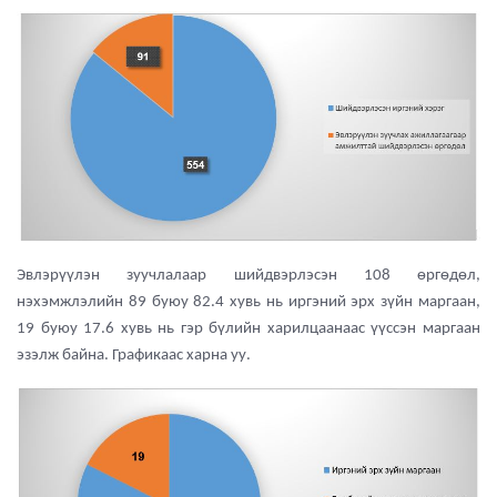
Эвлэрүүлэн зуучлалаар шийдвэрлэсэн 108 өргөдөл,
нэхэмжлэлийн 89 буюу 82.4 хувь нь иргэний эрх зүйн маргаан,
19 буюу 17.6 хувь нь гэр бүлийн харилцаанаас үүссэн маргаан
эзэлж байна. Графикаас харна уу.