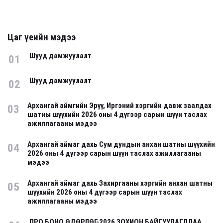
Цаг үеийн мэдээ
Шууд дамжуулалт
01
Шууд дамжуулалт
02
Архангай аймгийн Эрүү, Иргэний хэргийн давж заалдах
03
шатны шүүхийн 2026 оны 4 дүгээр сарын шүүн таслах
ажиллагааны мэдээ
Архангай аймаг дахь Сум дундын анхан шатны шүүхийн
04
2026 оны 4 дүгээр сарын шүүн таслах ажиллагааны
мэдээ
Архангай аймаг дахь Захиргааны хэргийн анхан шатны
05
шүүхийн 2026 оны 4 дүгээр сарын шүүн таслах
ажиллагааны мэдээ
ПРО БОНО ӨДӨРЛӨГ-2026 ЗОХИОН БАЙГУУЛАГДЛАА