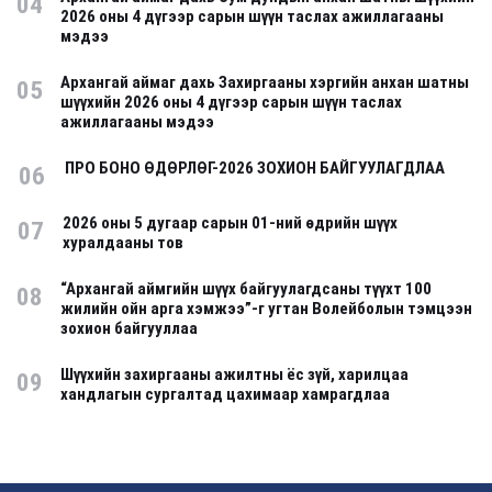
04
2026 оны 4 дүгээр сарын шүүн таслах ажиллагааны
мэдээ
Архангай аймаг дахь Захиргааны хэргийн анхан шатны
05
шүүхийн 2026 оны 4 дүгээр сарын шүүн таслах
ажиллагааны мэдээ
ПРО БОНО ӨДӨРЛӨГ-2026 ЗОХИОН БАЙГУУЛАГДЛАА
06
2026 оны 5 дугаар сарын 01-ний өдрийн шүүх
07
хуралдааны тов
“Архангай аймгийн шүүх байгуулагдсаны түүхт 100
08
жилийн ойн арга хэмжээ”-г угтан Волейболын тэмцээн
зохион байгууллаа
Шүүхийн захиргааны ажилтны ёс зүй, харилцаа
09
хандлагын сургалтад цахимаар хамрагдлаа