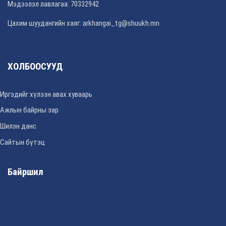
Мэдээлэл лавлагаа: 70332942
Цахим шуудангийн хаяг: arkhangai_tg@shuukh.mn
ХОЛБООСУУД
Иргэдийг хүлээн авах хуваарь
Ажлын байрны зар
Шилэн данс
Сайтын бүтэц
Байршил