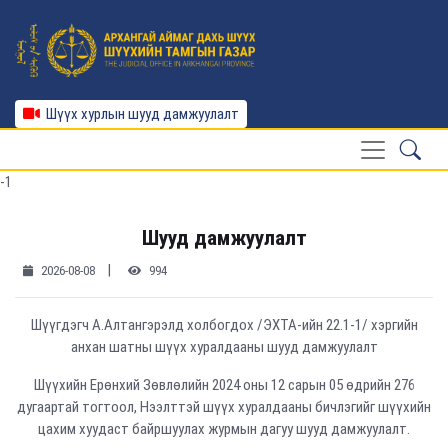
Шүүх хурлын шууд дамжуулалт
-1
Шууд дамжуулалт
|
2026-08-08
994
Шүүгдэгч А.Алтангэрэлд холбогдох /ЭХТА-ийн 22.1-1/ хэргийн
анхан шатны шүүх хуралдааны шууд дамжуулалт
Шүүхийн Ерөнхий Зөвлөлийн 2024 оны 12 сарын 05 өдрийн 276
дугаартай тогтоол, Нээлттэй шүүх хуралдааны бичлэгийг шүүхийн
цахим хуудаст байршуулах журмын дагуу шууд дамжуулалт.