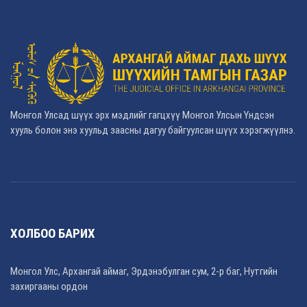
Монгол Улсад шүүх эрх мэдлийг гагцхүү Монгол Улсын Үндсэн
хууль болон энэ хуульд заасны дагуу байгуулсан шүүх хэрэгжүүлнэ.
ХОЛБОО БАРИХ
Монгол Улс, Архангай аймаг, Эрдэнэбулган сум, 2-р баг, Нутгийн
захиргааны ордон