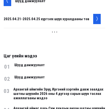
Шууд дамжуулалт
2025.04.21-2025.04.25 хүртэлх шүүх хуралдааны тов
. . .
Цаг үеийн мэдээ
Шууд дамжуулалт
01
Шууд дамжуулалт
02
Архангай аймгийн Эрүү, Иргэний хэргийн давж заалдах
03
шатны шүүхийн 2026 оны 4 дүгээр сарын шүүн таслах
ажиллагааны мэдээ
Архангай аймаг дахь Сум дундын анхан шатны шүүхийн