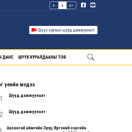
A-
A
A+
Шүүх хурлын шууд дамжуулалт
Н ДАНС
ШҮҮХ ХУРАЛДААНЫ ТОВ
г үеийн мэдээ
Шууд дамжуулалт
1
Шууд дамжуулалт
2
Архангай аймгийн Эрүү, Иргэний хэргийн
3