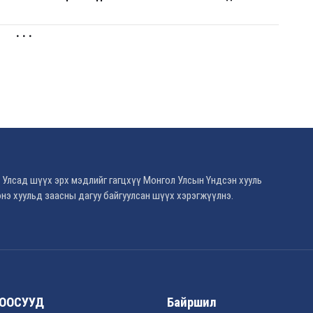
. . .
 Улсад шүүх эрх мэдлийг гагцхүү Монгол Улсын Үндсэн хууль
нэ хуульд заасны дагуу байгуулсан шүүх хэрэгжүүлнэ.
ООСУУД
Байршил