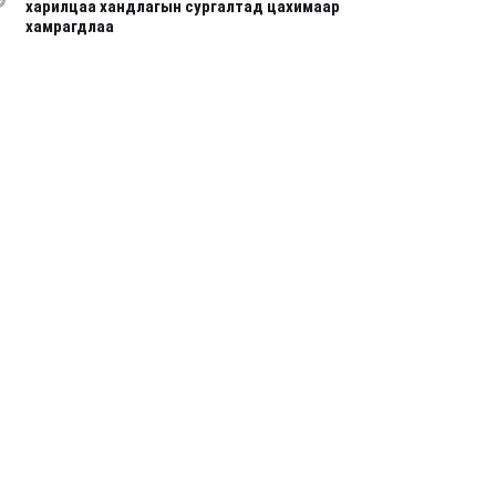
харилцаа хандлагын сургалтад цахимаар
хамрагдлаа