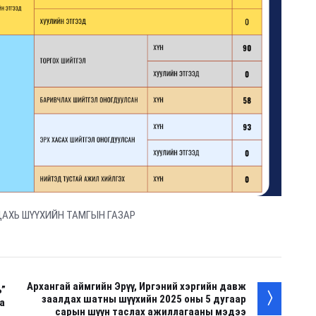
ДАХЬ ШҮҮХИЙН ТАМГЫН ГАЗАР
Архангай аймгийн Эрүү, Иргэний хэргийн давж
ь”
заалдах шатны шүүхийн 2025 оны 5 дугаар
а
сарын шүүн таслах ажиллагааны мэдээ