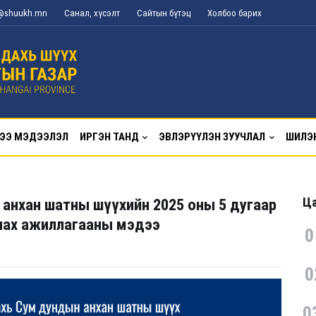
g@shuukh.mn
Санал, хүсэлт
Сайтын бүтэц
Холбоо барих
ЭЭ МЭДЭЭЛЭЛ
ИРГЭН ТАНД
ЭВЛЭРҮҮЛЭН ЗУУЧЛАЛ
ШИЛЭ
Ца
 анхан шатны шүүхийн 2025 оны 5 дугаар
лах ажиллагааны мэдээ
0
0
0