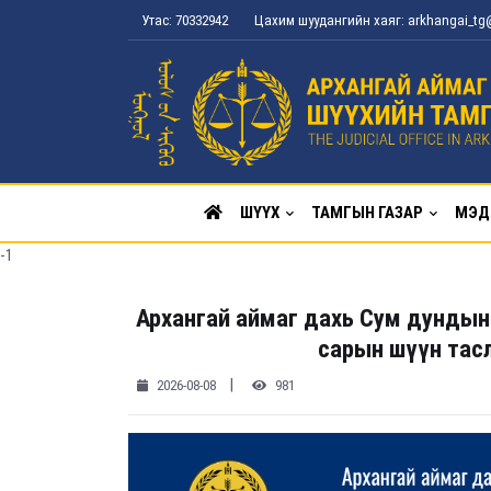
Утас: 70332942
Цахим шуудангийн хаяг: arkhangai_t
ШҮҮХ
ТАМГЫН ГАЗАР
МЭД
-1
Архангай аймаг дахь Сум дундын
сарын шүүн тас
|
2026-08-08
981