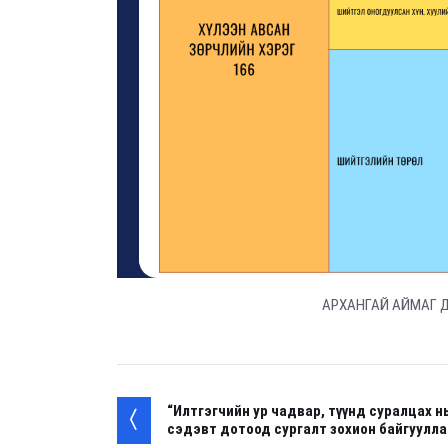
АРХАНГАЙ АЙМАГ 
“Илтгэгчийн ур чадвар, түүнд суралцах н
сэдэвт дотоод сургалт зохион байгуулла