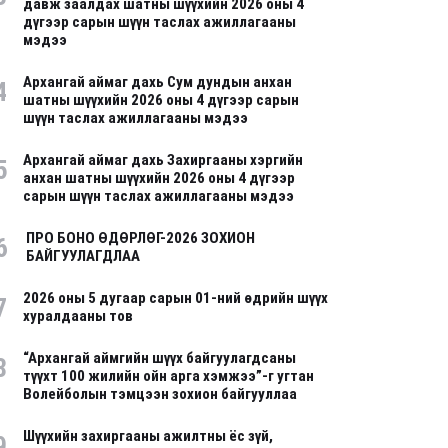
давж заалдах шатны шүүхийн 2026 оны 4
дүгээр сарын шүүн таслах ажиллагааны
мэдээ
Архангай аймаг дахь Сум дундын анхан
4
шатны шүүхийн 2026 оны 4 дүгээр сарын
шүүн таслах ажиллагааны мэдээ
Архангай аймаг дахь Захиргааны хэргийн
5
анхан шатны шүүхийн 2026 оны 4 дүгээр
сарын шүүн таслах ажиллагааны мэдээ
ПРО БОНО ӨДӨРЛӨГ-2026 ЗОХИОН
6
БАЙГУУЛАГДЛАА
2026 оны 5 дугаар сарын 01-ний өдрийн шүүх
7
хуралдааны тов
“Архангай аймгийн шүүх байгуулагдсаны
8
түүхт 100 жилийн ойн арга хэмжээ”-г угтан
Волейболын тэмцээн зохион байгууллаа
Шүүхийн захиргааны ажилтны ёс зүй,
9