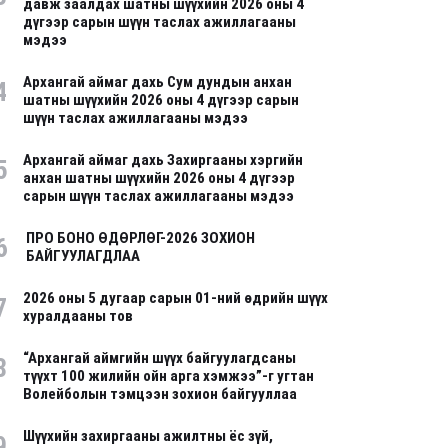
давж заалдах шатны шүүхийн 2026 оны 4
дүгээр сарын шүүн таслах ажиллагааны
мэдээ
Архангай аймаг дахь Сум дундын анхан
4
шатны шүүхийн 2026 оны 4 дүгээр сарын
шүүн таслах ажиллагааны мэдээ
Архангай аймаг дахь Захиргааны хэргийн
5
анхан шатны шүүхийн 2026 оны 4 дүгээр
сарын шүүн таслах ажиллагааны мэдээ
ПРО БОНО ӨДӨРЛӨГ-2026 ЗОХИОН
6
БАЙГУУЛАГДЛАА
2026 оны 5 дугаар сарын 01-ний өдрийн шүүх
7
хуралдааны тов
“Архангай аймгийн шүүх байгуулагдсаны
8
түүхт 100 жилийн ойн арга хэмжээ”-г угтан
Волейболын тэмцээн зохион байгууллаа
Шүүхийн захиргааны ажилтны ёс зүй,
9