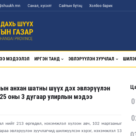
g@shuukh.mn
Санал, хүсэлт
Сайтын бүтэц
Холбоо барих
ЭЭ МЭДЭЭЛЭЛ
ИРГЭН ТАНД
ЭВЛЭРҮҮЛЭН ЗУУЧЛАЛ
ШИЛЭ
Ца
дын анхан шатны шүүх дэх эвлэрүүлэн
25 оны 3 дугаар улирлын мэдээ
0
0
ал нийт 213 өргөдөл, нэхэмжлэл хүлээн авч, 102 маргааныг
араа эвлэрүүлэн зуучлагчид шилжүүлсэн хэрэг, нэхэмжлэл 13
0