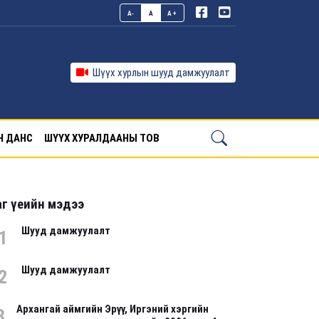
A-
A
A+
Шүүх хурлын шууд дамжуулалт
Н ДАНС
ШҮҮХ ХУРАЛДААНЫ ТОВ
г үеийн мэдээ
Шууд дамжуулалт
1
Шууд дамжуулалт
2
Архангай аймгийн Эрүү, Иргэний хэргийн
3