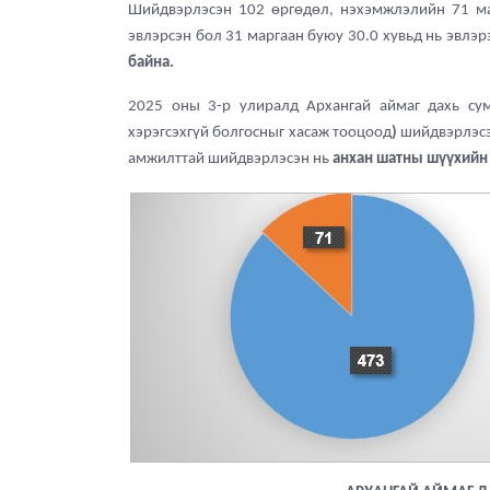
Шийдвэрлэсэн 102 өргөдөл, нэхэмжлэлийн 71 ма
эвлэрсэн бол 31 маргаан буюу 30.0 хувьд нь эвлэ
байна.
2025 оны 3-р улиралд Архангай аймаг дахь су
хэрэгсэхгүй болгосныг хасаж тооцоод
)
шийдвэрлэсэ
амжилттай шийдвэрлэсэн нь
анхан шатны шүүхийн 