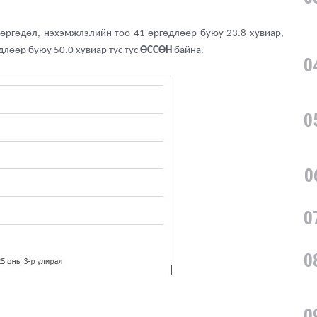
 өргөдөл, нэхэмжлэлийн тоо 41 өргөдлөөр буюу 23.8 хувиар,
лөөр буюу 50.0 хувиар тус тус
ӨССӨН
байна.
0
0
0
0
0
0