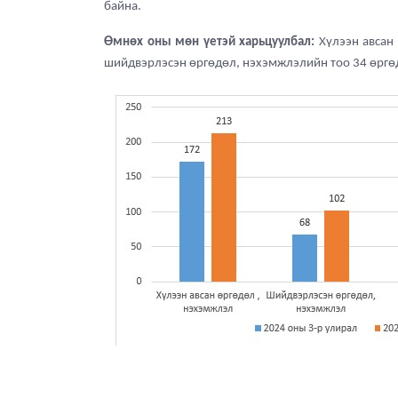
байна.
Өмнөх оны мөн үетэй харьцуулбал:
Хүлээн авсан
шийдвэрлэсэн өргөдөл, нэхэмжлэлийн тоо 34 өргөд