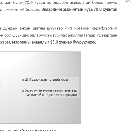
ргаан буюу 70.0 хувьд нь эвлэрэл амжилттай болж, талууд
рэл амжилтгүй болсон.
Эвлэрлийн амжилтын хувь 70.0 хувьтай
м дундын анхан шатны шүүхээр 473 иргэний хэрэг
(
хэргийг
н бол шүүх дэх эвлэрүүлэн зуучлах ажиллагаагаар 71 маргаан
хэрэг, маргааны ачааллыг 15.0 хувиар бууруулжээ.