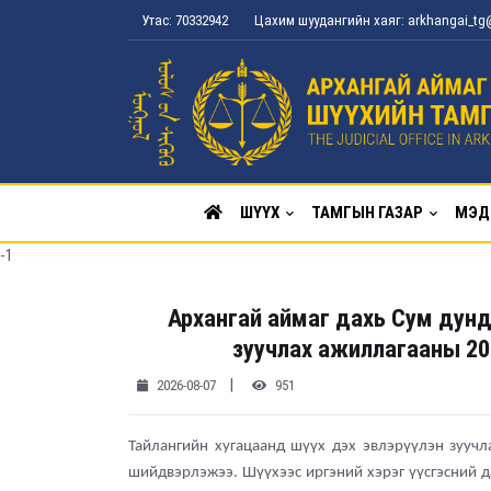
Утас: 70332942
Цахим шуудангийн хаяг: arkhangai_t
ШҮҮХ
ТАМГЫН ГАЗАР
МЭД
-1
Архангай аймаг дахь Сум дун
зуучлах ажиллагааны 20
|
2026-08-07
951
Тайлангийн хугацаанд шүүх дэх эвлэрүүлэн зуучл
шийдвэрлэжээ. Шүүхээс иргэний хэрэг үүсгэсний д