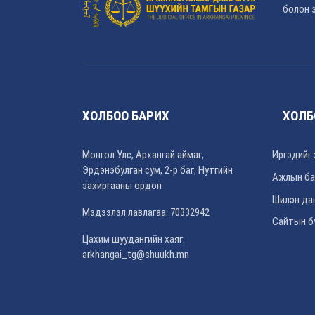
болон э
ХОЛБОО БАРИХ
ХОЛБ
Монгол Улс, Архангай аймаг,
Иргэдийг 
Эрдэнэбулган сум, 2-р баг, Нутгийн
Ажлын ба
захиргааны ордон
Шилэн да
Мэдээлэл лавлагаа: 70332942
Сайтын б
Цахим шуудангийн хаяг:
arkhangai_tg@shuukh.mn