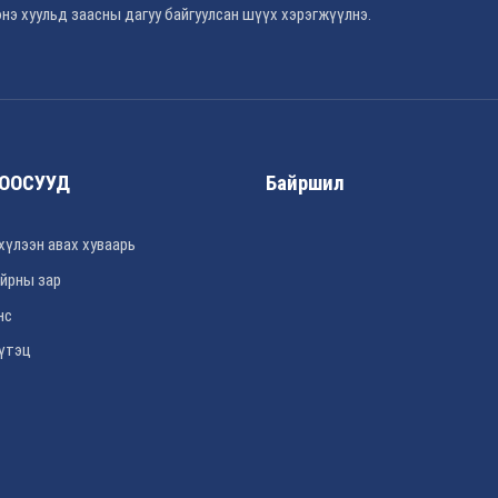
нэ хуульд заасны дагуу байгуулсан шүүх хэрэгжүүлнэ.
ООСУУД
Байршил
хүлээн авах хуваарь
йрны зар
нс
үтэц