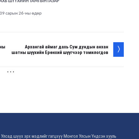
ДАХЬ ШҮҮХИЙН ТАМГЫН ГАЗАР
09 сарын 26-ны өдөр
оны
Архангай аймаг дахь Сум дундын анхан
шатны шүүхийн Ерөнхий шүүгчээр томилогдов
. . .
 Улсад шүүх эрх мэдлийг гагцхүү Монгол Улсын Үндсэн хууль