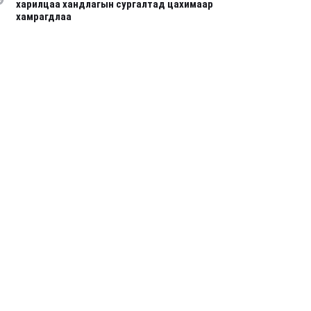
харилцаа хандлагын сургалтад цахимаар
хамрагдлаа